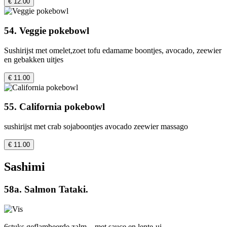
€ 12.00
54. Veggie pokebowl
Sushirijst met omelet,zoet tofu edamame boontjes, avocado, zeewier
en gebakken uitjes
€ 11.00
55. California pokebowl
sushirijst met crab sojaboontjes avocado zeewier massago
€ 11.00
Sashimi
58a. Salmon Tataki.
6stuks geflambeerde zalm，met sauce en lente-ui