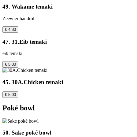
49. Wakame temaki
Zeewier handrol
€ 4.80
47. 31.Eib temaki
eib temaki
€ 5.00
45. 30A.Chicken temaki
€ 5.00
Poké bowl
50. Sake poké bowl