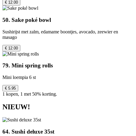
€ 12.00
50. Sake poké bowl
Sushirijst met zalm, edamame boontjes, avocado, zeewier en
masago
€ 12.00
79. Mini spring rolls
Mini loempia 6 st
€ 5.95
1 kopen, 1 met 50% korting.
NIEUW!
64. Sushi deluxe 35st